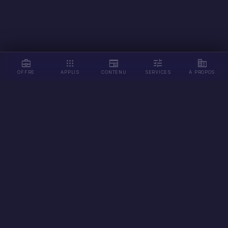
business_center
apps
newspaper
tune
corporate_fare
OFFRE
APPLIS
CONTENU
SERVICES
À PROPOS
30+
COMPAGNIES AÉRIENNES