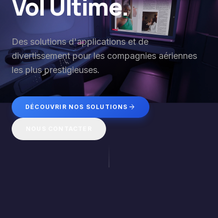
Vol Ultime.
Des solutions d'applications et de
divertissement pour les compagnies aériennes
les plus prestigieuses.
arrow_forward
DÉCOUVRIR NOS SOLUTIONS
NOUS CONTACTER