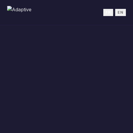
FR
/
EN