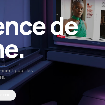
ence de
me.
sement pour les
es.
ACTER