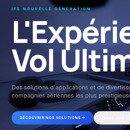
IFE NOUVELLE GÉNÉRATION
L'Expéri
Vol Ulti
Des solutions d'applications et de divertis
compagnies aériennes les plus prestigieus
arrow_forward
DÉCOUVRIR NOS SOLUTIONS
NOUS CONT