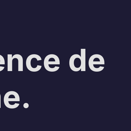
ence de
me.